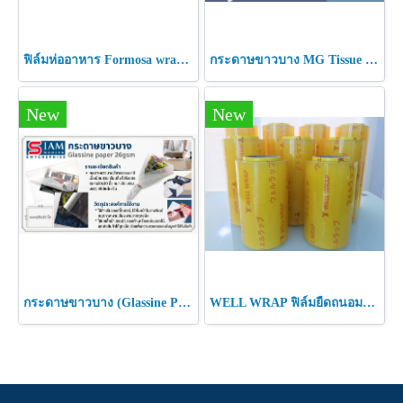
ฟิล์มห่ออาหาร Formosa wrap 9 ไมครอน
กระดาษขาวบาง MG Tissue paper 14 แกรม // MF Tissue paper 17 แกรม
New
New
กระดาษขาวบาง (Glassine Paper) กระดาษแก้วขุ่น
WELL WRAP ฟิล์มยืดถนอมอาหาร เวล แร็ป ฟิล์มยืดหุ้มห่ออาหาร PVC cling film