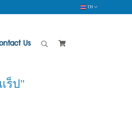
TH
ontact Us
แร็ป"