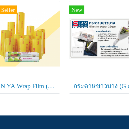
 Seller
New
NAN YA Wrap Film (ฟิล์มยืดถนอมอาหาร NAN YA ฟิล์มห่อกระเช้า ฟิล์มพันกระเช้า)